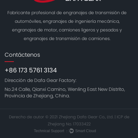
Fabricante profesional de engranajes de transmisión de
automóviles, engranajes de ingeniería mecánica,
engranajes de motor, camiones ligeros y pesados ​​y
engranajes de transmisión de camiones.
Contáctenos
+86 173 5761 3134
Dirección de Dafa Gear Factory:
No.24 Calle, Qianxi Camino, Wenling East New Distrito,
Provincia de Zhejiang, China.
Derecho de autor © 2021 Zhejiang Dafa Gear Co., Ltd. |
ICP de
Zhejiang No. 17033422
Technical Support ：
Smart Cloud